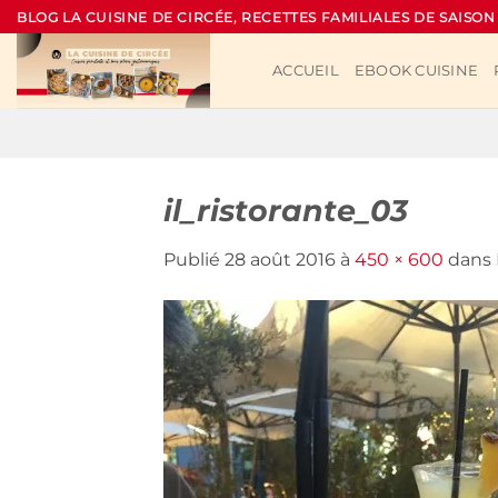
Passer
BLOG LA CUISINE DE CIRCÉE, RECETTES FAMILIALES DE SAISON
au
contenu
ACCUEIL
EBOOK CUISINE
il_ristorante_03
Publié
28 août 2016
à
450 × 600
dans