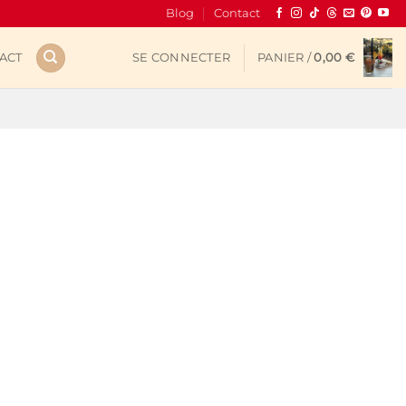
Blog
Contact
ACT
SE CONNECTER
PANIER /
0,00
€