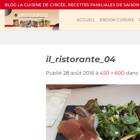
Passer
BLOG LA CUISINE DE CIRCÉE, RECETTES FAMILIALES DE SAISON
au
contenu
ACCUEIL
EBOOK CUISINE
il_ristorante_04
Publié
28 août 2016
à
450 × 600
dans