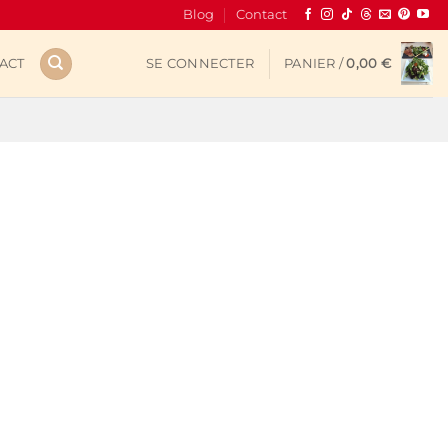
Blog
Contact
ACT
SE CONNECTER
PANIER /
0,00
€