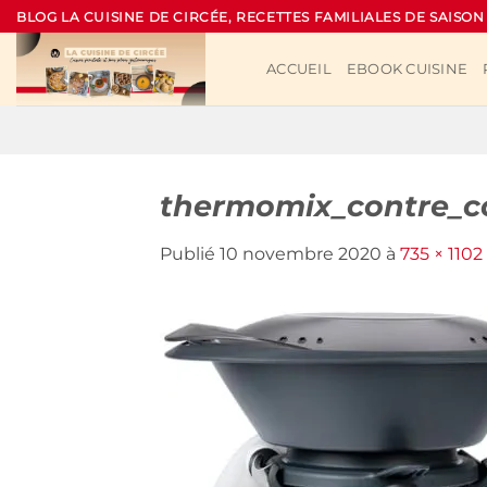
Passer
BLOG LA CUISINE DE CIRCÉE, RECETTES FAMILIALES DE SAISON
au
contenu
ACCUEIL
EBOOK CUISINE
thermomix_contre_
Publié
10 novembre 2020
à
735 × 1102