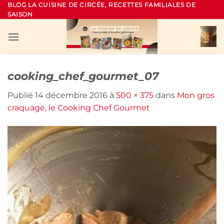
Passer
BLOG LA CUISINE DE CIRCÉE, RECETTES FAMILIALES DE
SAISON
au
contenu
cooking_chef_gourmet_07
Publié
14 décembre 2016
à
500 × 375
dans
Mon gros
craquage, le Cooking Chef Gourmet