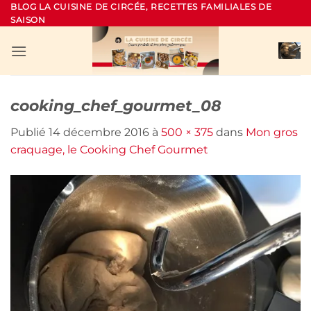
Passer
BLOG LA CUISINE DE CIRCÉE, RECETTES FAMILIALES DE
SAISON
au
contenu
cooking_chef_gourmet_08
Publié
14 décembre 2016
à
500 × 375
dans
Mon gros
craquage, le Cooking Chef Gourmet