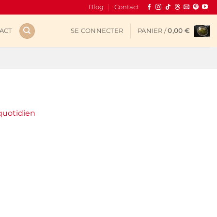
Blog
Contact
ACT
SE CONNECTER
PANIER /
0,00
€
 quotidien