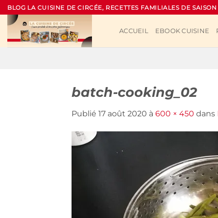
Passer
BLOG LA CUISINE DE CIRCÉE, RECETTES FAMILIALES DE SAISON
au
contenu
ACCUEIL
EBOOK CUISINE
batch-cooking_02
Publié
17 août 2020
à
600 × 450
dans