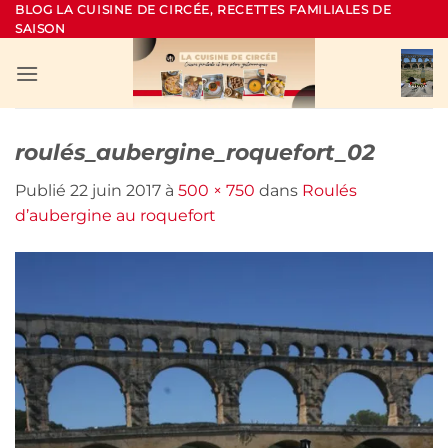
Passer
BLOG LA CUISINE DE CIRCÉE, RECETTES FAMILIALES DE
SAISON
au
contenu
roulés_aubergine_roquefort_02
Publié
22 juin 2017
à
500 × 750
dans
Roulés
d’aubergine au roquefort