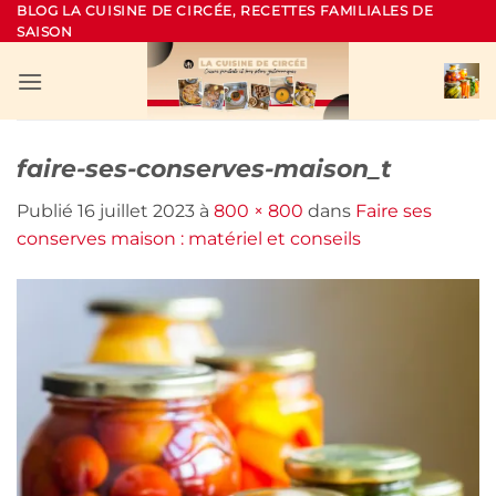
Passer
BLOG LA CUISINE DE CIRCÉE, RECETTES FAMILIALES DE
SAISON
au
contenu
faire-ses-conserves-maison_t
Publié
16 juillet 2023
à
800 × 800
dans
Faire ses
conserves maison : matériel et conseils