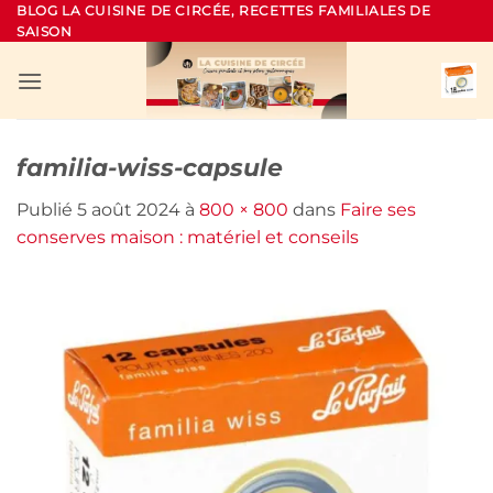
Passer
BLOG LA CUISINE DE CIRCÉE, RECETTES FAMILIALES DE
SAISON
au
contenu
familia-wiss-capsule
Publié
5 août 2024
à
800 × 800
dans
Faire ses
conserves maison : matériel et conseils