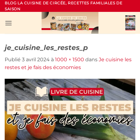
Passer
BLOG LA CUISINE DE CIRCÉE, RECETTES FAMILIALES DE
SAISON
au
contenu
je_cuisine_les_restes_p
Publié
3 avril 2024
à
1000 × 1500
dans
Je cuisine les
restes et je fais des économies