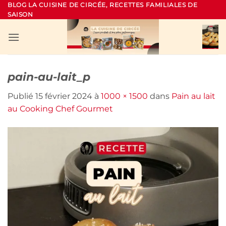
Passer
BLOG LA CUISINE DE CIRCÉE, RECETTES FAMILIALES DE
SAISON
au
contenu
pain-au-lait_p
Publié
15 février 2024
à
1000 × 1500
dans
Pain au lait
au Cooking Chef Gourmet