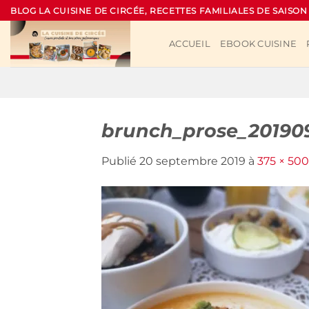
Passer
BLOG LA CUISINE DE CIRCÉE, RECETTES FAMILIALES DE SAISON
au
contenu
ACCUEIL
EBOOK CUISINE
brunch_prose_20190
Publié
20 septembre 2019
à
375 × 500