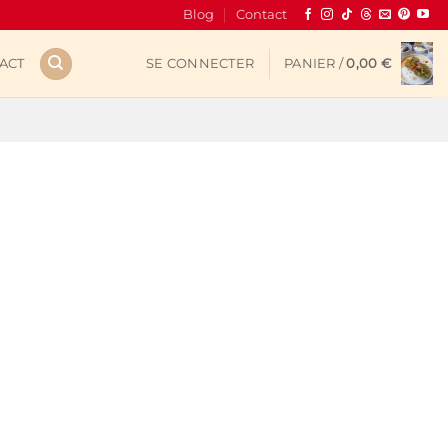
Blog
Contact
ACT
SE CONNECTER
PANIER /
0,00
€