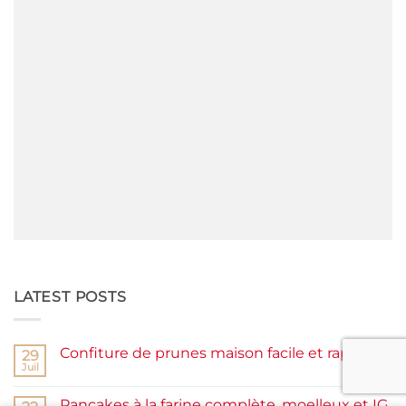
LATEST POSTS
Confiture de prunes maison facile et rapide
29
Juil
Aucun
commentaire
sur
Pancakes à la farine complète, moelleux et IG