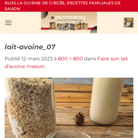
Passer
BLOG LA CUISINE DE CIRCÉE, RECETTES FAMILIALES DE
SAISON
au
contenu
lait-avoine_07
Publié
12 mars 2023
à
800 × 800
dans
Faire son lait
d’avoine maison