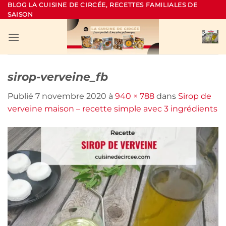
Passer
BLOG LA CUISINE DE CIRCÉE, RECETTES FAMILIALES DE
SAISON
au
contenu
sirop-verveine_fb
Publié
7 novembre 2020
à
940 × 788
dans
Sirop de
verveine maison – recette simple avec 3 ingrédients