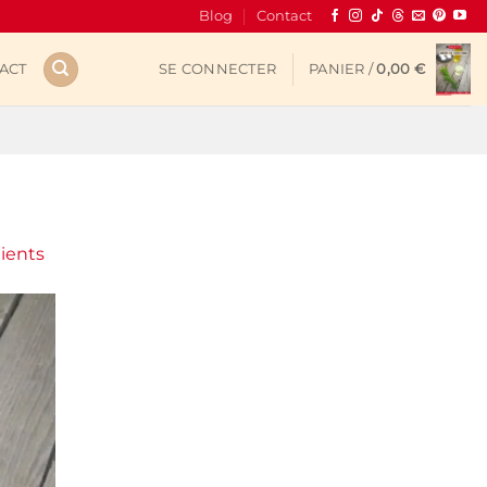
Blog
Contact
ACT
SE CONNECTER
PANIER /
0,00
€
dients