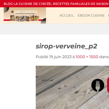
Passer
BLOG LA CUISINE DE CIRCÉE, RECETTES FAMILIALES DE SAISON
au
contenu
ACCUEIL
EBOOK CUISINE
sirop-verveine_p2
Publié
19 juin 2023
à
1000 × 1500
dan