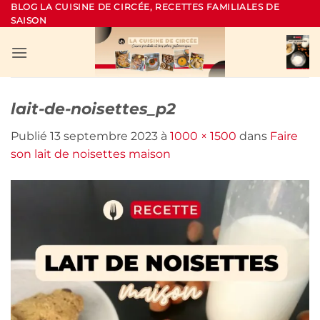
Passer
BLOG LA CUISINE DE CIRCÉE, RECETTES FAMILIALES DE
SAISON
au
contenu
lait-de-noisettes_p2
Publié
13 septembre 2023
à
1000 × 1500
dans
Faire
son lait de noisettes maison