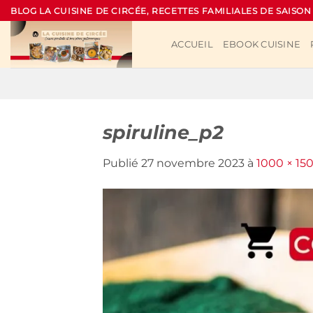
Passer
BLOG LA CUISINE DE CIRCÉE, RECETTES FAMILIALES DE SAISON
au
contenu
ACCUEIL
EBOOK CUISINE
spiruline_p2
Publié
27 novembre 2023
à
1000 × 15