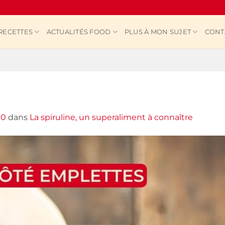
RECETTES
ACTUALITÉS FOOD
PLUS À MON SUJET
CONT
00
dans
La spiruline, un superaliment à connaître