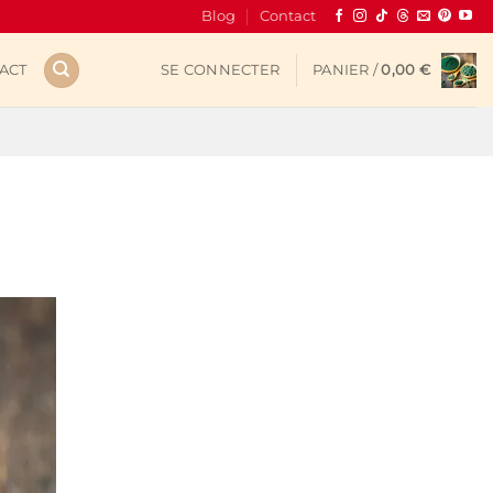
Blog
Contact
ACT
SE CONNECTER
PANIER /
0,00
€