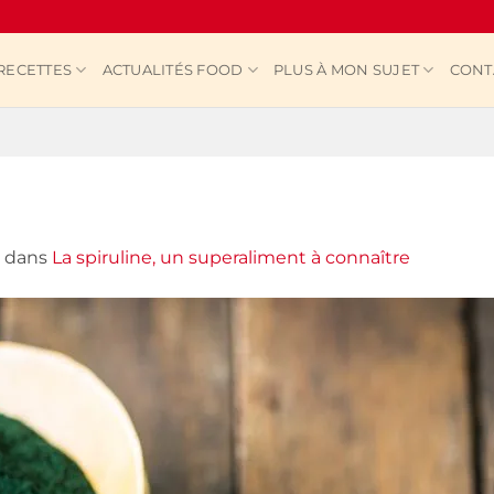
RECETTES
ACTUALITÉS FOOD
PLUS À MON SUJET
CONT
dans
La spiruline, un superaliment à connaître