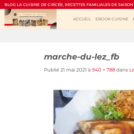
Passer
BLOG LA CUISINE DE CIRCÉE, RECETTES FAMILIALES DE SAISON
au
contenu
ACCUEIL
EBOOK CUISINE
marche-du-lez_fb
Publié
21 mai 2021
à
940 × 788
dans
L