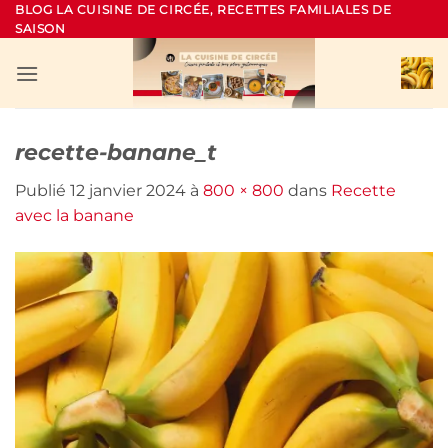
Passer
BLOG LA CUISINE DE CIRCÉE, RECETTES FAMILIALES DE
SAISON
au
contenu
recette-banane_t
Publié
12 janvier 2024
à
800 × 800
dans
Recette
avec la banane