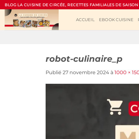
Passer
BLOG LA CUISINE DE CIRCÉE, RECETTES FAMILIALES DE SAISON
au
contenu
ACCUEIL
EBOOK CUISINE
robot-culinaire_p
Publié
27 novembre 2024
à
1000 × 15