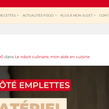
RECETTES
ACTUALITÉS FOOD
PLUS À MON SUJET
CONT
00
dans
Le robot culinaire, mon aide en cuisine