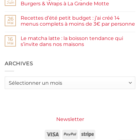
Pancakes
rapide
Juin
Burgers & Wraps à La Grande Motte
à
la
Aucun
farine
commentaire
Recettes d’été petit budget : j’ai créé 14
complète,
sur
26
moelleux
Smash
Mai
menus complets à moins de 3€ par personne
et
burger
IG
plancha :
Aucun
bas
j’ai
commentaire
Le matcha latte : la boisson tendance qui
testé
sur
16
Packman
Recettes
Mai
s’invite dans nos maisons
Burgers &
d’été
Wraps
petit
Aucun
à
budget
commentaire
La
:
sur
Grande
j’ai
Le
ARCHIVES
Motte
créé
matcha
14
latte
menus
:
complets
la
Archives
à
boisson
moins
tendance
de
qui
3€
s’invite
par
dans
personne
nos
maisons
Newsletter
Visa
PayPal
Stripe