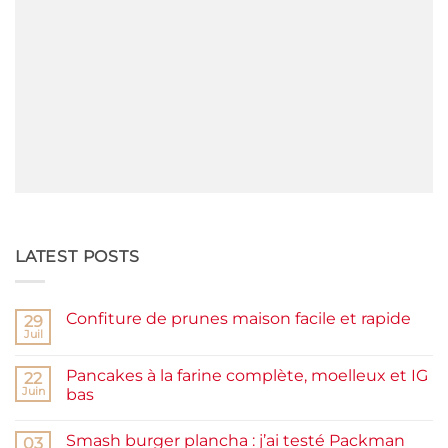
LATEST POSTS
Confiture de prunes maison facile et rapide
29
Juil
Aucun
commentaire
sur
Pancakes à la farine complète, moelleux et IG
22
Confiture
de
Juin
bas
prunes
Aucun
maison
commentaire
facile
Smash burger plancha : j’ai testé Packman
sur
03
et