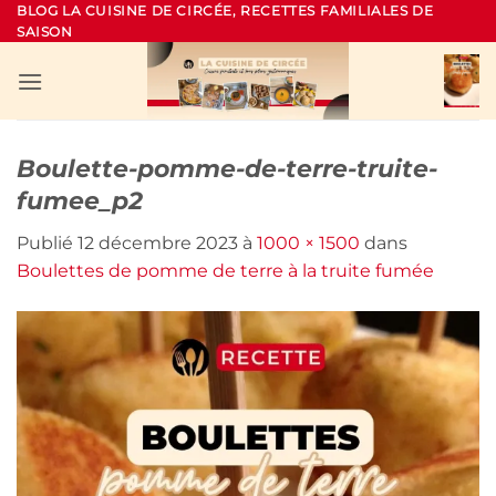
Passer
BLOG LA CUISINE DE CIRCÉE, RECETTES FAMILIALES DE
SAISON
au
contenu
Boulette-pomme-de-terre-truite-
fumee_p2
Publié
12 décembre 2023
à
1000 × 1500
dans
Boulettes de pomme de terre à la truite fumée