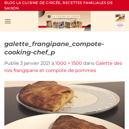
Passer
BLOG LA CUISINE DE CIRCÉE, RECETTES FAMILIALES DE
SAISON
au
contenu
galette_frangipane_compote-
cooking-chef_p
Publié
3 janvier 2021
à
1000 × 1500
dans
Galette des
rois frangipane et compote de pommes