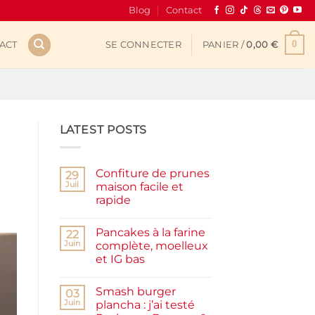
Blog
Contact
0
ACT
SE CONNECTER
PANIER /
0,00
€
LATEST POSTS
Confiture de prunes
29
Juil
maison facile et
rapide
Aucun
commentaire
Pancakes à la farine
sur
22
Confiture
Juin
complète, moelleux
de
et IG bas
prunes
maison
Aucun
facile
commentaire
et
Smash burger
sur
03
rapide
Pancakes
Juin
plancha : j’ai testé
à