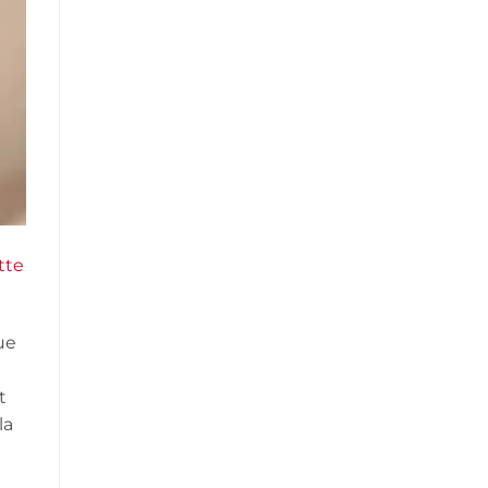
nos
maisons
tte
ue
t
la