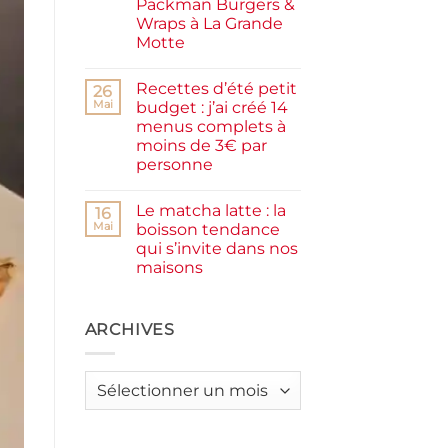
Packman Burgers &
la
farine
Wraps à La Grande
complète,
Motte
moelleux
et
Aucun
IG
commentaire
bas
Recettes d’été petit
sur
26
Smash
Mai
budget : j’ai créé 14
burger
menus complets à
plancha :
j’ai
moins de 3€ par
testé
personne
Packman
Burgers &
Aucun
Wraps
commentaire
à
Le matcha latte : la
sur
16
La
Recettes
Mai
boisson tendance
Grande
d’été
Motte
qui s’invite dans nos
petit
budget
maisons
:
j’ai
Aucun
créé
commentaire
sur
14
Le
ARCHIVES
menus
matcha
complets
latte
à
:
moins
la
de
Archives
boisson
3€
tendance
par
qui
personne
s’invite
dans