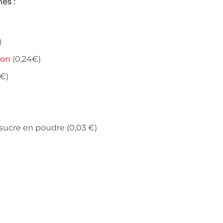
es :
)
son
(0,24€)
7€)
e sucre en poudre (0,03 €)