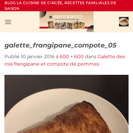
Passer
BLOG LA CUISINE DE CIRCÉE, RECETTES FAMILIALES DE
SAISON
au
contenu
galette_frangipane_compote_05
Publié
10 janvier 2016
à
600 × 600
dans
Galette des
rois frangipane et compote de pommes