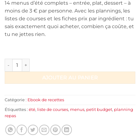
14 menus d’été complets – entrée, plat, dessert – à
moins de 3 € par personne. Avec les plannings, les
listes de courses et les fiches prix par ingrédient : tu
sais exactement quoi acheter, combien ça coûte, et
tu ne jettes rien.
quantité de Ebook 14 menus d'été petit budget - à moins de 3
AJOUTER AU PANIER
Catégorie :
Ebook de recettes
Étiquettes :
été
,
liste de courses
,
menus
,
petit budget
,
planning
repas