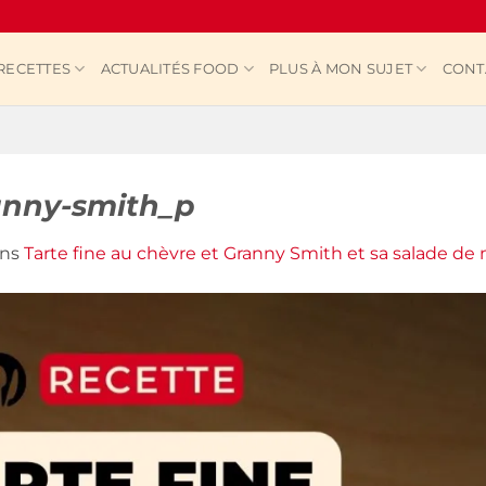
RECETTES
ACTUALITÉS FOOD
PLUS À MON SUJET
CONT
anny-smith_p
ns
Tarte fine au chèvre et Granny Smith et sa salade d