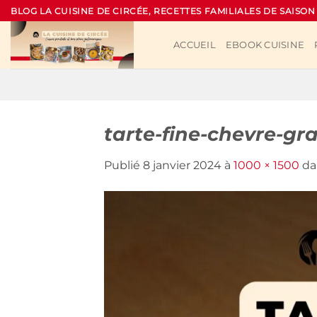
Passer
BLOG LA CUISINE DE CIRCÉE, RECETTES FAMILIALES DE SAISON
au
contenu
ACCUEIL
EBOOK CUISINE
tarte-fine-chevre-gr
Publié
8 janvier 2024
à
1000 × 1500
da