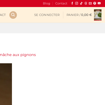
Blog
Contact
ACT
SE CONNECTER
PANIER /
0,00
€
e mâche aux pignons