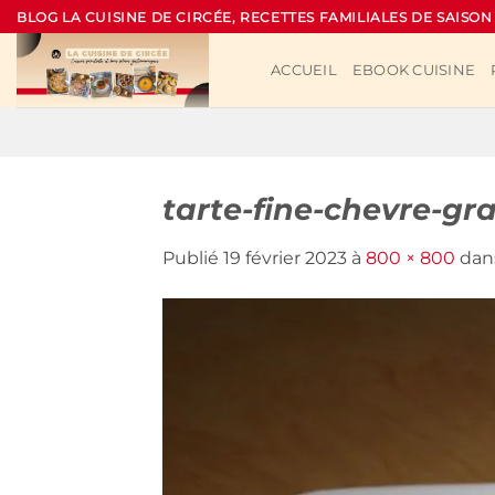
Passer
BLOG LA CUISINE DE CIRCÉE, RECETTES FAMILIALES DE SAISON
au
contenu
ACCUEIL
EBOOK CUISINE
tarte-fine-chevre-gr
Publié
19 février 2023
à
800 × 800
dan