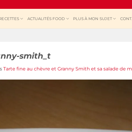
RECETTES
ACTUALITÉS FOOD
PLUS À MON SUJET
CONT
anny-smith_t
s
Tarte fine au chèvre et Granny Smith et sa salade de