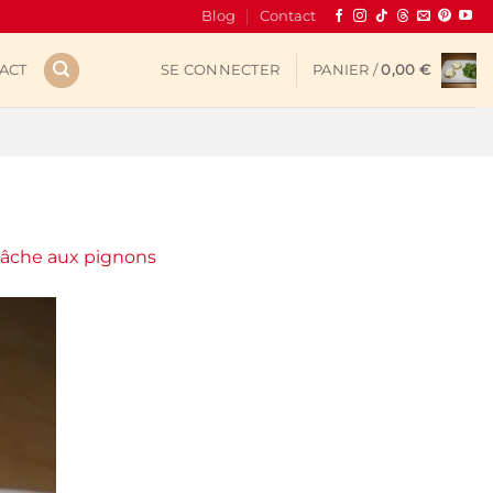
Blog
Contact
ACT
SE CONNECTER
PANIER /
0,00
€
 mâche aux pignons