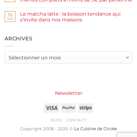
et
burger
IG
plancha :
Aucun
bas
j’ai
commentaire
Le matcha latte : la boisson tendance qui
testé
sur
16
Packman
Recettes
Mai
s’invite dans nos maisons
Burgers &
d’été
Wraps
petit
Aucun
à
budget
commentaire
La
:
sur
Grande
j’ai
Le
ARCHIVES
Motte
créé
matcha
14
latte
menus
:
complets
la
Archives
à
boisson
moins
tendance
de
qui
3€
s’invite
par
dans
personne
nos
maisons
Newsletter
Visa
PayPal
Stripe
BLOG
CONTACT
Copyright 2008 - 2026 ©
La Cuisine de Circée