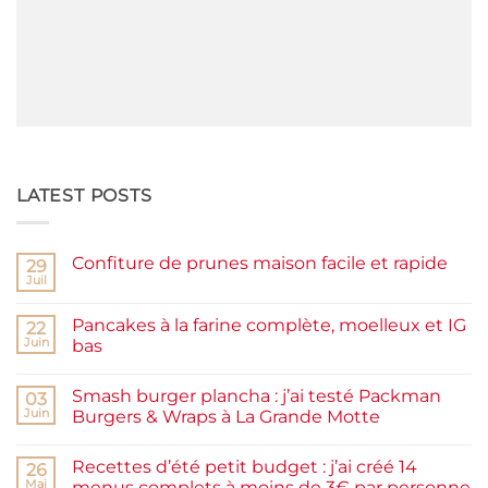
LATEST POSTS
Confiture de prunes maison facile et rapide
29
Juil
Aucun
commentaire
sur
Pancakes à la farine complète, moelleux et IG
22
Confiture
de
Juin
bas
prunes
Aucun
maison
commentaire
facile
Smash burger plancha : j’ai testé Packman
sur
03
et
Pancakes
rapide
Juin
Burgers & Wraps à La Grande Motte
à
la
Aucun
farine
commentaire
Recettes d’été petit budget : j’ai créé 14
complète,
sur
26
moelleux
Smash
Mai
menus complets à moins de 3€ par personne