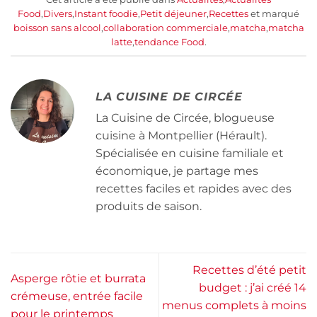
Food
,
Divers
,
Instant foodie
,
Petit déjeuner
,
Recettes
et marqué
boisson sans alcool
,
collaboration commerciale
,
matcha
,
matcha
latte
,
tendance Food
.
LA CUISINE DE CIRCÉE
La Cuisine de Circée, blogueuse
cuisine à Montpellier (Hérault).
Spécialisée en cuisine familiale et
économique, je partage mes
recettes faciles et rapides avec des
produits de saison.
Recettes d’été petit
Asperge rôtie et burrata
budget : j’ai créé 14
crémeuse, entrée facile
menus complets à moins
pour le printemps