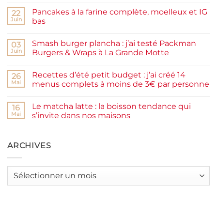
commentaire
sur
Pancakes à la farine complète, moelleux et IG
22
Confiture
de
Juin
bas
prunes
Aucun
maison
commentaire
facile
Smash burger plancha : j’ai testé Packman
sur
03
et
Pancakes
rapide
Juin
Burgers & Wraps à La Grande Motte
à
la
Aucun
farine
commentaire
Recettes d’été petit budget : j’ai créé 14
complète,
sur
26
moelleux
Smash
Mai
menus complets à moins de 3€ par personne
et
burger
IG
plancha :
Aucun
bas
j’ai
commentaire
Le matcha latte : la boisson tendance qui
testé
sur
16
Packman
Recettes
Mai
s’invite dans nos maisons
Burgers &
d’été
Wraps
petit
Aucun
à
budget
commentaire
La
:
sur
Grande
j’ai
Le
ARCHIVES
Motte
créé
matcha
14
latte
menus
:
complets
la
Archives
à
boisson
moins
tendance
de
qui
3€
s’invite
par
dans
personne
nos
maisons