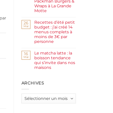
Packman Burgers &
la
farine
Wraps à La Grande
complète,
Motte
moelleux
et
Aucun
par
IG
commentaire
bas
Recettes d’été petit
sur
26
Smash
Mai
budget : j’ai créé 14
burger
menus complets à
plancha :
j’ai
moins de 3€ par
testé
personne
Packman
Burgers &
Aucun
Wraps
commentaire
à
Le matcha latte : la
sur
16
La
Recettes
Mai
boisson tendance
Grande
d’été
Motte
qui s’invite dans nos
petit
budget
maisons
:
j’ai
Aucun
créé
commentaire
sur
14
Le
ARCHIVES
menus
matcha
complets
latte
à
:
moins
la
de
Archives
boisson
3€
tendance
par
qui
personne
s’invite
dans