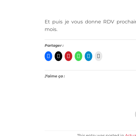
Et puis je vous donne RDV prochai
mois.
Partager :
J’aime ça :
This entry was posted in
Actua