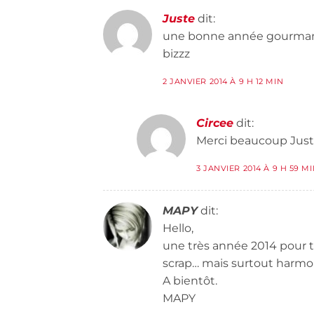
Juste
dit:
une bonne année gourmand
bizzz
2 JANVIER 2014 À 9 H 12 MIN
Circee
dit:
Merci beaucoup Just
3 JANVIER 2014 À 9 H 59 M
MAPY
dit:
Hello,
une très année 2014 pour toi
scrap… mais surtout harmon
A bientôt.
MAPY