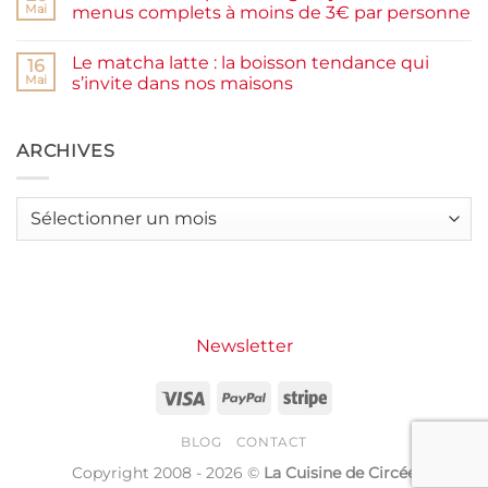
moelleux
Smash
Mai
menus complets à moins de 3€ par personne
et
burger
IG
plancha :
Aucun
bas
j’ai
commentaire
Le matcha latte : la boisson tendance qui
testé
sur
16
Packman
Recettes
Mai
s’invite dans nos maisons
Burgers &
d’été
Wraps
petit
Aucun
à
budget
commentaire
La
:
sur
Grande
j’ai
Le
ARCHIVES
Motte
créé
matcha
14
latte
menus
:
complets
la
Archives
à
boisson
moins
tendance
de
qui
3€
s’invite
par
dans
personne
nos
maisons
Newsletter
Visa
PayPal
Stripe
BLOG
CONTACT
Copyright 2008 - 2026 ©
La Cuisine de Circée