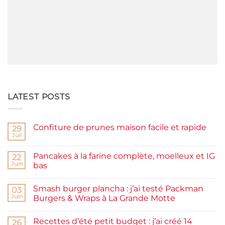
LATEST POSTS
Confiture de prunes maison facile et rapide
29
Juil
Aucun
commentaire
sur
Pancakes à la farine complète, moelleux et IG
22
Confiture
de
Juin
bas
prunes
Aucun
maison
commentaire
facile
Smash burger plancha : j’ai testé Packman
sur
03
et
Pancakes
rapide
Juin
Burgers & Wraps à La Grande Motte
à
la
Aucun
farine
commentaire
Recettes d’été petit budget : j’ai créé 14
complète,
sur
26