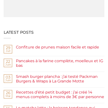
LATEST POSTS
Confiture de prunes maison facile et rapide
29
Juil
Aucun
commentaire
sur
Pancakes à la farine complète, moelleux et IG
22
Confiture
de
Juin
bas
prunes
Aucun
maison
commentaire
facile
Smash burger plancha : j’ai testé Packman
sur
03
et
Pancakes
rapide
Juin
Burgers & Wraps à La Grande Motte
à
la
Aucun
farine
commentaire
Recettes d’été petit budget : j’ai créé 14
complète,
sur
26
moelleux
Smash
Mai
menus complets à moins de 3€ par personne
et
burger
IG
plancha :
Aucun
bas
j’ai
commentaire
Le matcha latte : la boisson tendance qui
testé
sur