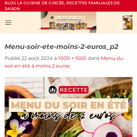
Passer
BLOG LA CUISINE DE CIRCÉE, RECETTES FAMILIALES DE
SAISON
au
contenu
Menu-soir-ete-moins-2-euros_p2
Publié
22 août 2024
à
1000 × 1500
dans
Menu du
soir en été à moins 2 euros