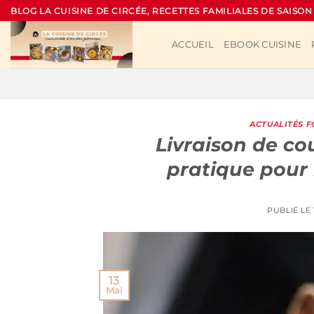
Passer
BLOG LA CUISINE DE CIRCÉE, RECETTES FAMILIALES DE SAISON
au
contenu
ACCUEIL
EBOOK CUISINE
ACTUALITÉS 
Livraison de cou
pratique pour 
PUBLIÉ LE
13
Mai