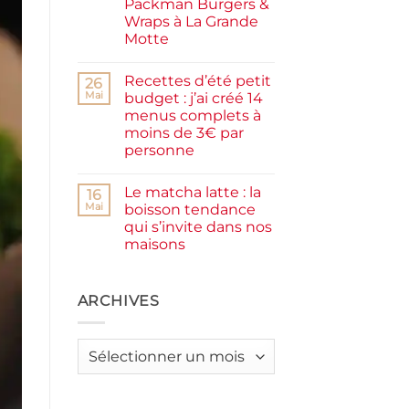
Packman Burgers &
la
farine
Wraps à La Grande
complète,
Motte
moelleux
et
Aucun
IG
commentaire
bas
Recettes d’été petit
sur
26
Smash
Mai
budget : j’ai créé 14
burger
menus complets à
plancha :
j’ai
moins de 3€ par
testé
personne
Packman
Burgers &
Aucun
Wraps
commentaire
à
Le matcha latte : la
sur
16
La
Recettes
Mai
boisson tendance
Grande
d’été
Motte
qui s’invite dans nos
petit
budget
maisons
:
j’ai
Aucun
créé
commentaire
sur
14
Le
ARCHIVES
menus
matcha
complets
latte
à
:
moins
la
de
Archives
boisson
3€
tendance
par
qui
personne
s’invite
dans