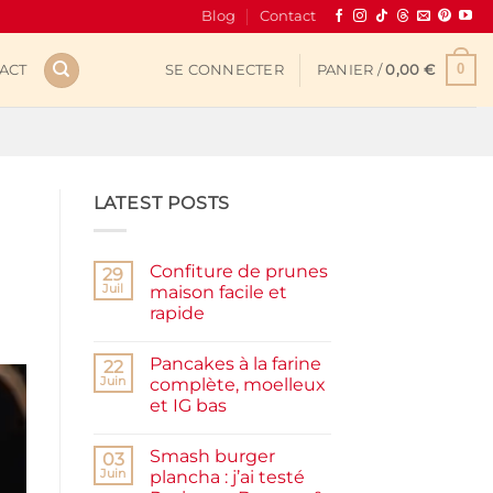
Blog
Contact
0
ACT
SE CONNECTER
PANIER /
0,00
€
LATEST POSTS
Confiture de prunes
29
Juil
maison facile et
rapide
Aucun
commentaire
Pancakes à la farine
sur
22
Confiture
Juin
complète, moelleux
de
et IG bas
prunes
maison
Aucun
facile
commentaire
et
Smash burger
sur
03
rapide
Pancakes
Juin
plancha : j’ai testé
à