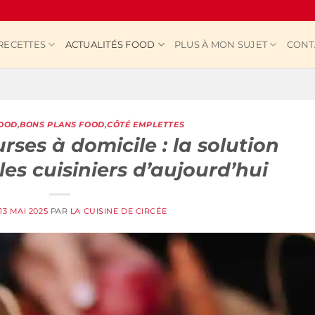
RECETTES
ACTUALITÉS FOOD
PLUS À MON SUJET
CONT
FOOD
,
BONS PLANS FOOD
,
CÔTÉ EMPLETTES
rses à domicile : la solution
les cuisiniers d’aujourd’hui
13 MAI 2025
PAR
LA CUISINE DE CIRCÉE