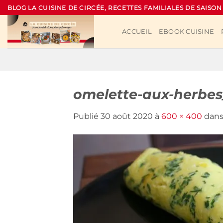
Passer
BLOG LA CUISINE DE CIRCÉE, RECETTES FAMILIALES DE SAISON
au
contenu
ACCUEIL
EBOOK CUISINE
omelette-aux-herbes
Publié
30 août 2020
à
600 × 400
dan