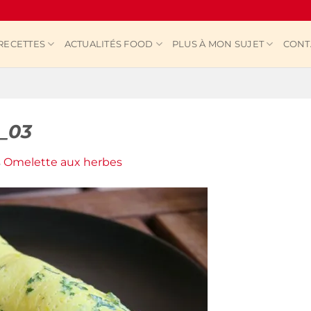
RECETTES
ACTUALITÉS FOOD
PLUS À MON SUJET
CONT
_03
s
Omelette aux herbes