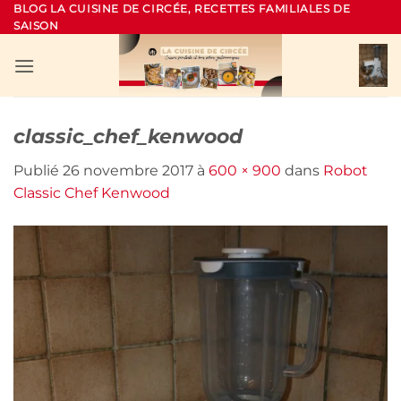
Passer
BLOG LA CUISINE DE CIRCÉE, RECETTES FAMILIALES DE
SAISON
au
contenu
classic_chef_kenwood
Publié
26 novembre 2017
à
600 × 900
dans
Robot
Classic Chef Kenwood