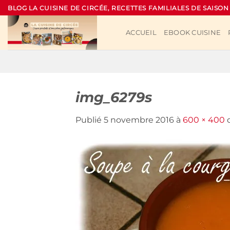
Passer
BLOG LA CUISINE DE CIRCÉE, RECETTES FAMILIALES DE SAISON
au
contenu
ACCUEIL
EBOOK CUISINE
img_6279s
Publié
5 novembre 2016
à
600 × 400