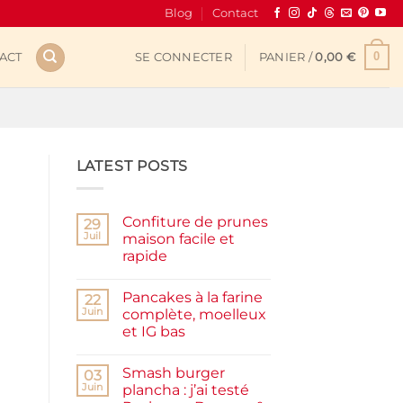
Blog
Contact
0
ACT
SE CONNECTER
PANIER /
0,00
€
LATEST POSTS
Confiture de prunes
29
Juil
maison facile et
rapide
Aucun
commentaire
Pancakes à la farine
sur
22
Confiture
Juin
complète, moelleux
de
et IG bas
prunes
maison
Aucun
facile
commentaire
et
Smash burger
sur
03
rapide
Pancakes
Juin
plancha : j’ai testé
à