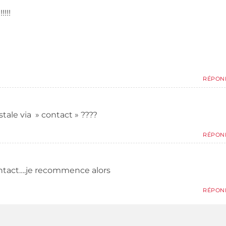
!!!!
RÉPON
tale via » contact » ????
RÉPON
 contact….je recommence alors
RÉPON