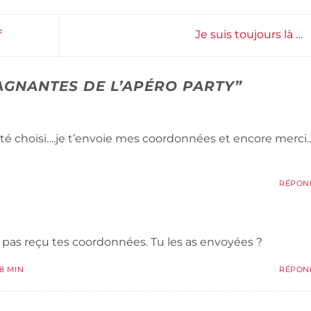
f
Je suis toujours là …
AGNANTES DE L’APÉRO PARTY
”
 été choisi….je t’envoie mes coordonnées et encore merci…
RÉPON
rs pas reçu tes coordonnées. Tu les as envoyées ?
18 MIN
RÉPON