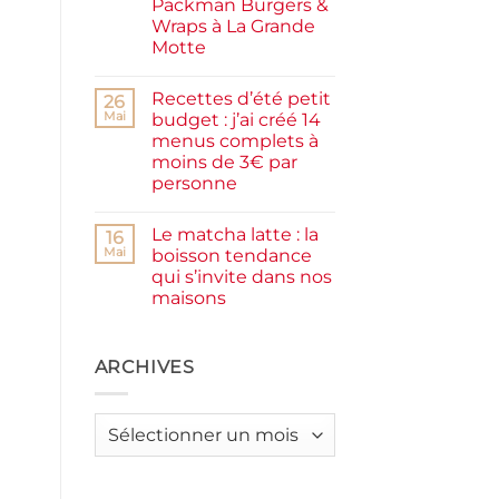
Packman Burgers &
la
farine
Wraps à La Grande
complète,
Motte
moelleux
et
Aucun
IG
commentaire
bas
Recettes d’été petit
sur
26
Smash
Mai
budget : j’ai créé 14
burger
menus complets à
plancha :
j’ai
moins de 3€ par
testé
personne
Packman
Burgers &
Aucun
Wraps
commentaire
à
Le matcha latte : la
sur
16
La
Recettes
Mai
boisson tendance
Grande
d’été
Motte
qui s’invite dans nos
petit
budget
maisons
:
j’ai
Aucun
créé
commentaire
sur
14
Le
ARCHIVES
menus
matcha
complets
latte
à
:
moins
la
de
Archives
boisson
3€
tendance
par
qui
personne
s’invite
dans