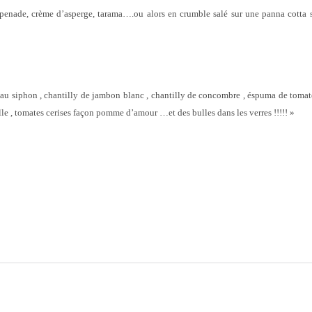
 tapenade, crème d’asperge, tarama….ou alors en crumble salé sur une panna cotta 
s au siphon , chantilly de jambon blanc , chantilly de concombre , éspuma de tomat
le , tomates cerises façon pomme d’amour …et des bulles dans les verres !!!!! »