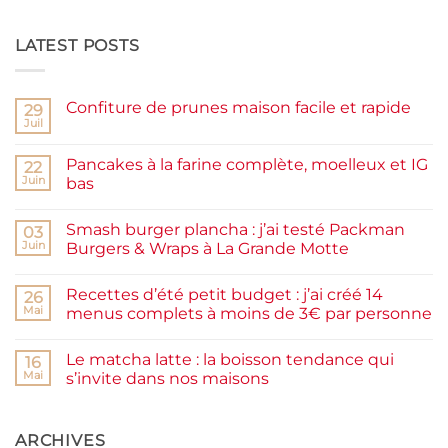
LATEST POSTS
Confiture de prunes maison facile et rapide
29
Juil
Aucun
commentaire
sur
Pancakes à la farine complète, moelleux et IG
22
Confiture
de
Juin
bas
prunes
Aucun
maison
commentaire
facile
Smash burger plancha : j’ai testé Packman
sur
03
et
Pancakes
rapide
Juin
Burgers & Wraps à La Grande Motte
à
la
Aucun
farine
commentaire
Recettes d’été petit budget : j’ai créé 14
complète,
sur
26
moelleux
Smash
Mai
menus complets à moins de 3€ par personne
et
burger
IG
plancha :
Aucun
bas
j’ai
commentaire
Le matcha latte : la boisson tendance qui
testé
sur
16
Packman
Recettes
Mai
s’invite dans nos maisons
Burgers &
d’été
Wraps
petit
Aucun
à
budget
commentaire
La
:
sur
Grande
j’ai
Le
ARCHIVES