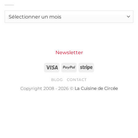
Motte
créé
matcha
14
latte
menus
:
complets
la
Archives
à
boisson
moins
tendance
de
qui
3€
s’invite
par
dans
personne
nos
maisons
Newsletter
Visa
PayPal
Stripe
BLOG
CONTACT
Copyright 2008 - 2026 ©
La Cuisine de Circée