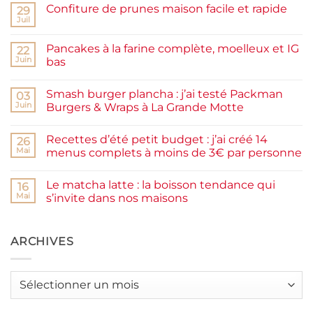
Confiture de prunes maison facile et rapide
29
Juil
Aucun
commentaire
sur
Pancakes à la farine complète, moelleux et IG
22
Confiture
de
Juin
bas
prunes
Aucun
maison
commentaire
facile
Smash burger plancha : j’ai testé Packman
sur
03
et
Pancakes
rapide
Juin
Burgers & Wraps à La Grande Motte
à
la
Aucun
farine
commentaire
Recettes d’été petit budget : j’ai créé 14
complète,
sur
26
moelleux
Smash
Mai
menus complets à moins de 3€ par personne
et
burger
IG
plancha :
Aucun
bas
j’ai
commentaire
Le matcha latte : la boisson tendance qui
testé
sur
16
Packman
Recettes
Mai
s’invite dans nos maisons
Burgers &
d’été
Wraps
petit
Aucun
à
budget
commentaire
La
:
sur
Grande
j’ai
Le
ARCHIVES
Motte
créé
matcha
14
latte
menus
:
complets
la
Archives
à
boisson
moins
tendance
de
qui
3€
s’invite