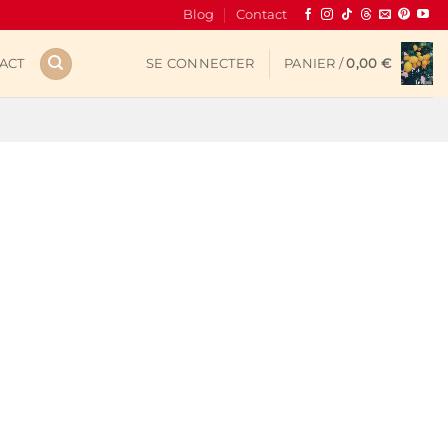
Blog
Contact
ACT
SE CONNECTER
PANIER /
0,00
€