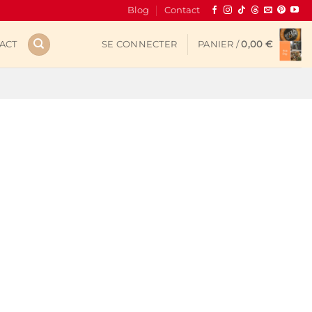
Blog
Contact
ACT
SE CONNECTER
PANIER /
0,00
€