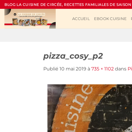
Passer
BLOG LA CUISINE DE CIRCÉE, RECETTES FAMILIALES DE SAISON
au
contenu
ACCUEIL
EBOOK CUISINE
pizza_cosy_p2
Publié
10 mai 2019
à
735 × 1102
dans
P