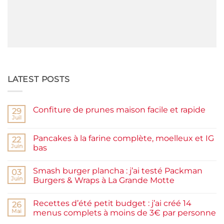
LATEST POSTS
Confiture de prunes maison facile et rapide
29
Juil
Aucun
commentaire
sur
Pancakes à la farine complète, moelleux et IG
22
Confiture
de
Juin
bas
prunes
Aucun
maison
commentaire
facile
Smash burger plancha : j’ai testé Packman
sur
03
et
Pancakes
rapide
Juin
Burgers & Wraps à La Grande Motte
à
la
Aucun
farine
commentaire
Recettes d’été petit budget : j’ai créé 14
complète,
sur
26
moelleux
Smash
Mai
menus complets à moins de 3€ par personne
et
burger
IG
plancha :
Aucun