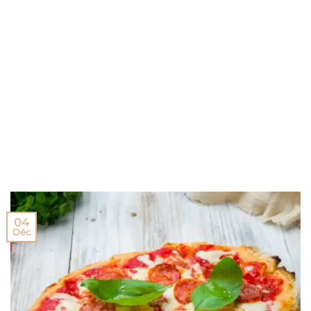
04
Déc