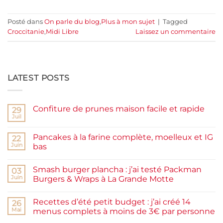
Posté dans
On parle du blog
,
Plus à mon sujet
|
Tagged
Croccitanie
,
Midi Libre
Laissez un commentaire
LATEST POSTS
Confiture de prunes maison facile et rapide
29
Juil
Aucun
commentaire
sur
Pancakes à la farine complète, moelleux et IG
22
Confiture
de
Juin
bas
prunes
Aucun
maison
commentaire
facile
Smash burger plancha : j’ai testé Packman
sur
03
et
Pancakes
rapide
Juin
Burgers & Wraps à La Grande Motte
à
la
Aucun
farine
commentaire
Recettes d’été petit budget : j’ai créé 14
complète,
sur
26
moelleux
Smash
Mai
menus complets à moins de 3€ par personne
et
burger
IG
plancha :
Aucun