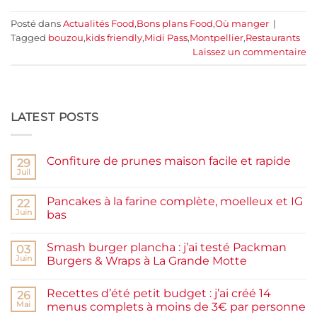
Posté dans
Actualités Food
,
Bons plans Food
,
Où manger
|
Tagged
bouzou
,
kids friendly
,
Midi Pass
,
Montpellier
,
Restaurants
Laissez un commentaire
LATEST POSTS
Confiture de prunes maison facile et rapide
29
Juil
Aucun
commentaire
sur
Pancakes à la farine complète, moelleux et IG
22
Confiture
de
Juin
bas
prunes
Aucun
maison
commentaire
facile
Smash burger plancha : j’ai testé Packman
sur
03
et
Pancakes
rapide
Juin
Burgers & Wraps à La Grande Motte
à
la
Aucun
farine
commentaire
Recettes d’été petit budget : j’ai créé 14
complète,
sur
26
moelleux
Smash
Mai
menus complets à moins de 3€ par personne
et
burger