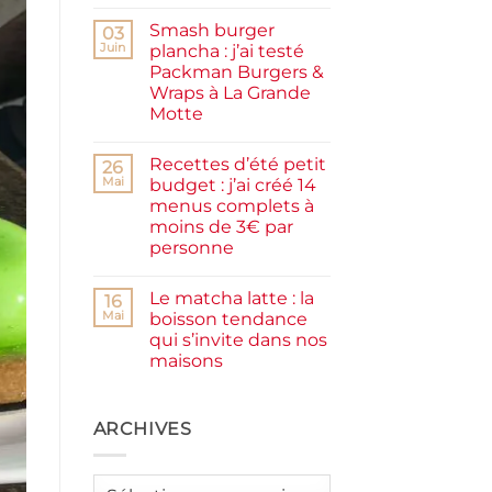
Aucun
facile
commentaire
et
Smash burger
sur
03
rapide
Pancakes
Juin
plancha : j’ai testé
à
Packman Burgers &
la
farine
Wraps à La Grande
complète,
Motte
moelleux
et
Aucun
IG
commentaire
bas
Recettes d’été petit
sur
26
Smash
Mai
budget : j’ai créé 14
burger
menus complets à
plancha :
j’ai
moins de 3€ par
testé
personne
Packman
Burgers &
Aucun
Wraps
commentaire
à
Le matcha latte : la
sur
16
La
Recettes
Mai
boisson tendance
Grande
d’été
Motte
qui s’invite dans nos
petit
budget
maisons
:
j’ai
Aucun
créé
commentaire
sur
14
Le
ARCHIVES
menus
matcha
complets
latte
à
:
moins
la
de
Archives