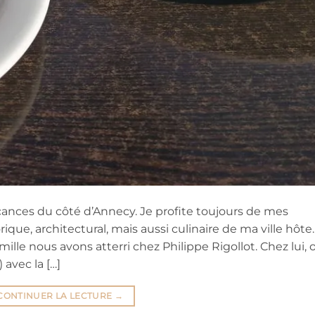
vacances du côté d’Annecy. Je profite toujours de mes
ique, architectural, mais aussi culinaire de ma ville hôte.
ille nous avons atterri chez Philippe Rigollot. Chez lui, 
 avec la […]
CONTINUER LA LECTURE
→