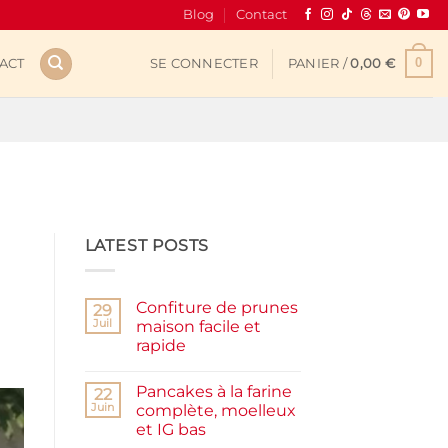
Blog
Contact
0
ACT
SE CONNECTER
PANIER /
0,00
€
LATEST POSTS
Confiture de prunes
29
Juil
maison facile et
rapide
Aucun
commentaire
Pancakes à la farine
sur
22
Confiture
Juin
complète, moelleux
de
et IG bas
prunes
maison