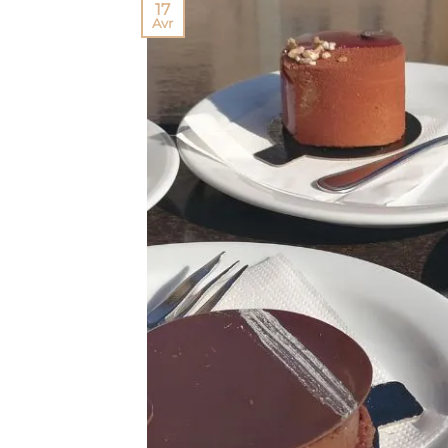
17
Avr